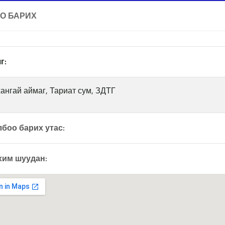
О БАРИХ
г:
ангай аймаг, Тариат сум, ЗДТГ
боо барих утас:
хим шуудан: