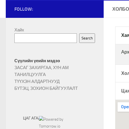
FOLLOW:
ХОЛБО
Хайх
Хая
Search
Арх
Сүүлийн үеийн мэдээ
ЗАСАГ ЗАХИРГАА, ХҮН АМ
Хол
ТАНИЛЦУУЛГА
ТҮҮХЭН АЛДАРТНУУД
БҮТЭЦ, ЗОХИОН БАЙГУУЛАЛТ
Ца
ЦАГ АГААР