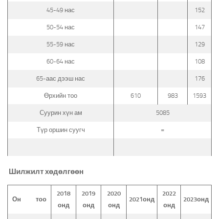
45-49 нас
152
50-54 нас
147
55-59 нас
129
60-64 нас
108
65-аас дээш нас
176
Өрхийн тоо
610
983
1593
Суурин хүн ам
5085
Түр оршин суугч
=
Шилжилт хөдөлгөөн
2018
2019
2020
2022
Он
тоо
2021онд
2023онд
онд
онд
онд
онд