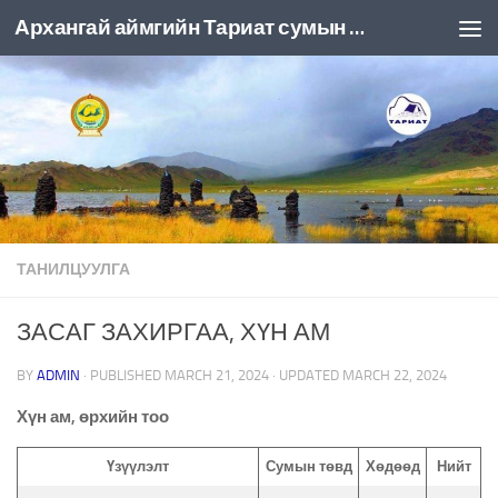
Архангай аймгийн Тариат сумын ЗДТГ
Skip to content
ТАНИЛЦУУЛГА
ЗАСАГ ЗАХИРГАА, ХҮН АМ
BY
ADMIN
· PUBLISHED
MARCH 21, 2024
· UPDATED
MARCH 22, 2024
Хүн ам, өрхийн тоо
Үзүүлэлт
Сумын төвд
Хөдөөд
Нийт