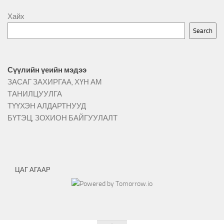
Хайх
Search
Сүүлийн үеийн мэдээ
ЗАСАГ ЗАХИРГАА, ХҮН АМ
ТАНИЛЦУУЛГА
ТҮҮХЭН АЛДАРТНУУД
БҮТЭЦ, ЗОХИОН БАЙГУУЛАЛТ
ЦАГ АГААР