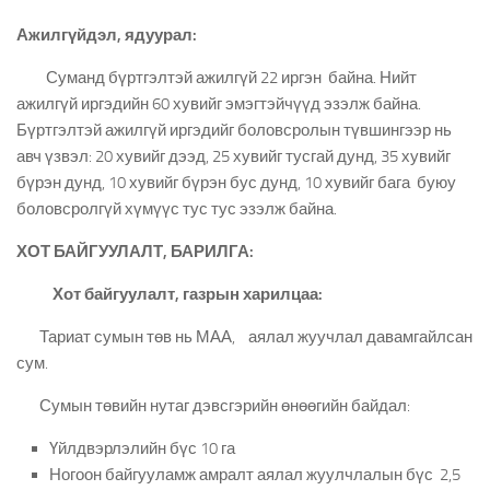
Ажилгүйдэл, ядуурал:
Суманд бүртгэлтэй ажилгүй 22 иргэн байна. Нийт
ажилгүй иргэдийн 60 хувийг эмэгтэйчүүд эзэлж байна.
Бүртгэлтэй ажилгүй иргэдийг боловсролын түвшингээр нь
авч үзвэл: 20 хувийг дээд, 25 хувийг тусгай дунд, 35 хувийг
бүрэн дунд, 10 хувийг бүрэн бус дунд, 10 хувийг бага буюу
боловсролгүй хүмүүс тус тус эзэлж байна.
ХОТ БАЙГУУЛАЛТ, БАРИЛГА:
Хот байгуулалт, газрын харилцаа:
Тариат сумын төв нь МАА, аялал жуучлал давамгайлсан
сум.
Сумын төвийн нутаг дэвсгэрийн өнөөгийн байдал:
Үйлдвэрлэлийн бүс 10 га
Ногоон байгууламж амралт аялал жуулчлалын бүс 2,5