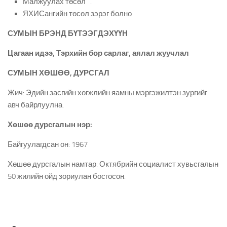
Малжуулах төсөл .
ЯХИСангийн төсөл зэрэг болно
СУМЫН БРЭНД БҮТЭЭГДЭХҮҮН
Цагаан идээ, Тэрхийн бор сарлаг, аялал жуучлал
СУМЫН ХӨШӨӨ, ДУРСГАЛ
Жич: Эдийн засгийн хөгжлийн яамны мэргэжилтэн зургийг
авч байрлуулна.
Хөшөө дурсгалын нэр:
Байгуулагдсан он: 1967
Хөшөө дурсгалын намтар: Октябрийн социалист хувьсгалын
50 жилийн ойд зориулан босгосон.