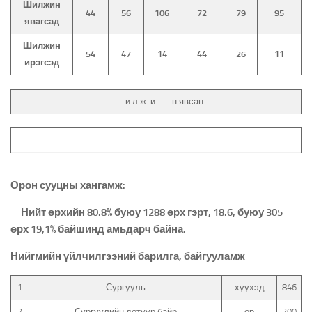
Шилжин
44
56
106
72
79
95
явагсад
Шилжин
54
47
14
44
26
11
ирэгсэд
и л ж и н явсан
Орон сууцны хангамж:
Нийт өрхийн 80.8% буюу 1288 өрх гэрт, 18.6, буюу 305
өрх 19,1% байшинд амьдарч байна
.
Нийгмийн үйлчилгээний барилга, байгууламж
1
Сургууль
хүүхэд
846
2
Сургуулийн дотуур байр
ор
200