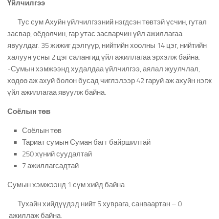
Үйлчилгээ
Тус сум Ахуйн үйлчилгээний нэгдсэн төвтэй үсчин, гутал
засвар, оёдолчин, гар утас засварчин үйл ажиллагаа
явуулдаг. 35 жижиг дэлгүүр, нийтийн хоолны 14 цэг, нийтийн
халуун усны 2 цэг салангид үйл ажиллагаа эрхэлж байна.
-Сумын хэмжээнд худалдаа үйлчилгээ, аялал жуулчлал,
хөдөө аж ахуй болон бусад чиглэлээр 42 гаруй аж ахуйн нэгж
үйл ажиллагаа явуулж байна.
Соёлын төв
Соёлын төв
Тариат сумын Суман багт байршилтай
250 хүний суудалтай
7 ажиллагсадтай
Сумын хэмжээнд 1 сүм хийд байна.
Тухайн хийдүүдэд нийт 5 хуврага, санваартан – 0
ажиллаж байна.