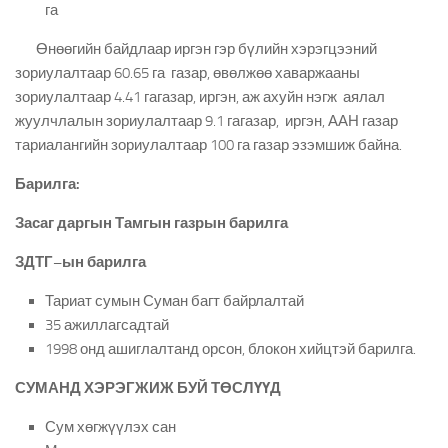
га
Өнөөгийн байдлаар иргэн гэр бүлийн хэрэгцээний
зориулалтаар 60.65 га газар, өвөлжөө хаваржааны
зориулалтаар 4.41 гагазар, иргэн, аж ахуйн нэгж аялал
жуулчлалын зориулалтаар 9.1 гагазар, иргэн, ААН газар
тариалангийн зориулалтаар 100 га газар эзэмшиж байна.
Барилга:
Засаг даргын Тамгын газрын барилга
ЗДТГ
–
ын барилга
Тариат сумын Суман багт байрлалтай
35 ажиллагсадтай
1998 онд ашиглалтанд орсон, блокон хийцтэй барилга.
СУМАНД ХЭРЭГЖИЖ БУЙ ТӨСЛҮҮД
Сум хөгжүүлэх сан