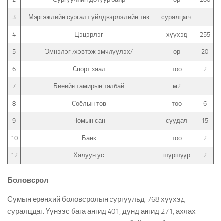
3
Мэргэжлийн сургалт үйлдвэрлэлийн төв
суралцагч
=
4
Цэцэрлэг
хүүхэд
255
5
Эмнэлэг /хэвтэж эмчлүүлэх/
ор
20
6
Спорт заал
тоо
2
7
Биеийн тамирын талбай
м2
=
8
Соёлын төв
тоо
6
9
Номын сан
суудал
15
10
Банк
тоо
2
12
Халуун ус
шүршүүр
2
Боловсрол
Сумын ерөнхий боловсролын сургуульд 768 хүүхэд
суралцдаг. Үүнээс бага ангид 401, дунд ангид 271, ахлах