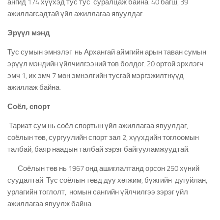
ангид 174 хүүхэд тус тус суралцаж байна. 40 багш, 39
ажиллагсадтай үйл ажиллагаа явуулдаг.
Эрүүл мэнд
Тус сумын эмнэлэг нь Архангай аймгийн арын таван сумын
эрүүл мэндийн үйлчилгээний төв болдог. 20 ортой эрхлэгч
эмч 1, их эмч 7 мөн эмнэлгийн тусгай мэргэжилтнүүд
ажиллаж байна.
Соёл, спорт
Тариат сум нь соёл спортын үйл ажиллагаа явуулдаг,
соёлын төв, сургуулийн спорт зал 2, хүүхдийн тоглоомын
талбай, баяр наадын талбай зэрэг байгууламжуудтай.
Соёлын төв нь 1967 онд ашиглалтанд орсон 250 хүний
суудалтай. Тус соёлын төвд дуу хөгжим, бүжгийн дугуйлан,
урлагийн тоглолт, номын сангийн үйлчилгээ зэрэг үйл
ажиллагаа явуулж байна.