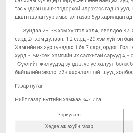
салхины хүч өдөр ширүүсэн шөнө намдах, хур, ч
тэс үндсэн шинж тодорхой илрэхээс гадна уул, 
шалтгаалан уур амьсгал газар бүр харилцан 
Зундаа 25-38 хэм хүртэл халж, өвөлдөө 32-41
сард 24 хэм дулаан, 1,2 сард -26 хэм хүйтэн б
Хамгийн их хур тунадас 1 ба 7 сард ордог. Гол
хурд 3-5м/сек, хамгийн их салхитай сарууд 4,5 
Сүүлийн жилүүдэд зундаа үе үе халуун болж бо
байгалийн экологийн өөрчлөлттэй шууд холбо
Газар нутаг
Нийт газар нутгийн хэмжээ 347.7 га.
Зориулалт
Хөдөө аж ахуйн газар