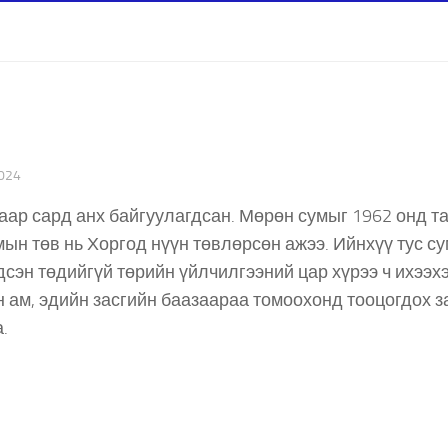
024
аар сард анх байгуулагдсан. Мөрөн сумыг 1962 онд т
умын төв нь Хоргод нүүн төвлөрсөн ажээ. Ийнхүү тус с
дсэн төдийгүй төрийн үйлчилгээний цар хүрээ ч ихээх
үн ам, эдийн засгийн баазаараа томоохонд тооцогдох з
а.