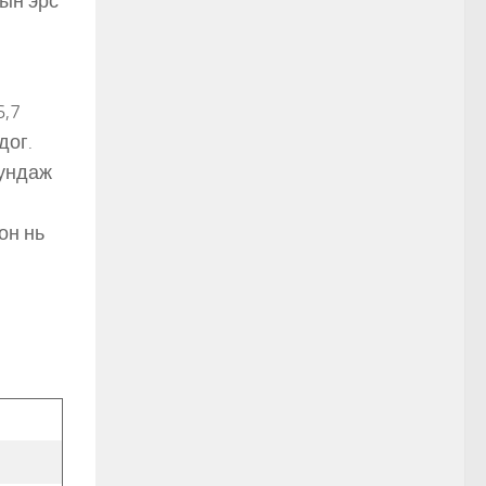
лын эрс
6,7
дог.
дундаж
он нь