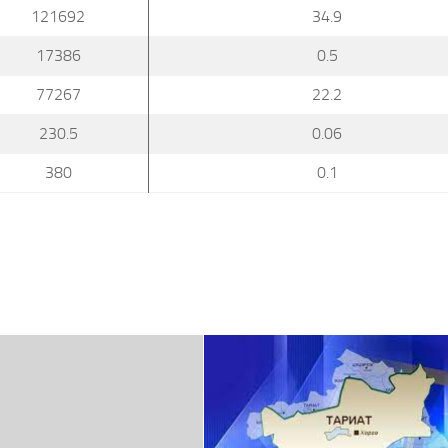
121692
34.9
17386
0.5
77267
22.2
230.5
0.06
380
0.1