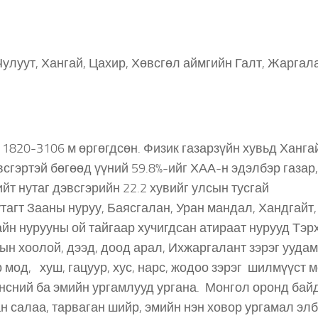
луут, Хангай, Цахир, Хөвсгөл аймгийн Галт, Жаргал
1820-3106 м өргөгдсөн. Физик газарзүйн хувьд Ханга
всгэртэй бөгөөд үүний 59.8%-ийг ХАА-н эдэлбэр газар,
ийт нутаг дэвсгэрийн 22.2 хувийг улсын тусгай
утагт Зааны нуруу, Баясгалан, Уран мандал, Хандгайт,
тайн нурууны ой тайгаар хучигдсан атираат нурууд Тэр
ын хоолой, дээд, доод арал, Ихжаргалант зэрэг уудам
 мод, хуш, гацуур, хус, нарс, жодоо зэрэг шилмүүст 
нсний ба эмийн ургамлууд ургана. Монгол оронд бай
ван салаа, тарваган шийр, эмийн нэн ховор ургамал элб