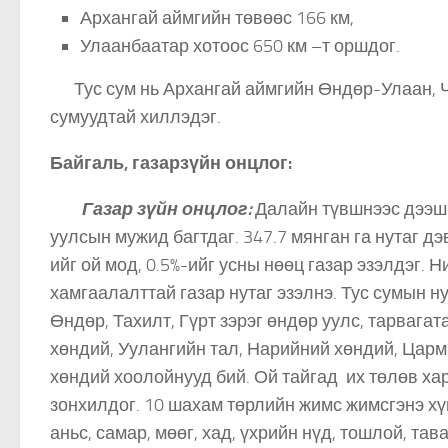
Архангай аймгийн төвөөс 166 км,
Улаанбаатар хотоос 650 км –т оршдог.
Тус сум нь Архангай аймгийн Өндөр-Улаан, Чу
сумуудтай хиллэдэг.
Байгаль, газарзүйн онцлог:
Газар зүйн онцлог:
Далайн түвшнээс дээш 
уулсын мужид багтдаг. 347.7 мянган га нутаг дэ
ийг ой мод, 0.5%-ийг усны нөөц газар эзэлдэг. Н
хамгаалалттай газар нутаг эзэлнэ. Тус сумын н
Өндөр, Тахилт, Гүрт зэрэг өндөр уулс, тарвага
хөндий, Уулангийн тал, Нарийний хөндий, Царм
хөндий хоолойнууд бий. Ой тайгад их төлөв хар
зонхилдог. 10 шахам төрлийн жимс жимсгэнэ хү
аньс, самар, мөөг, хад, үхрийн нүд, тошлой, та