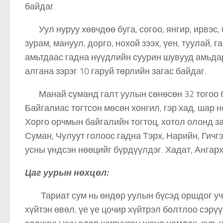
байдаг.
Уул нуруу хөвчдөө буга, согоо, янгир, ирвэс, бү
зурам, мануул, дорго, нохой зээх, үен, туулай,
амьтдаас гадна нүүдлийн суурин шувууд амьдарда
алгана зэрэг 10 гаруй төрлийн загас байдаг.
Манай суманд галт уулын сөнөсөн 32 тогоо бү
Байгалиас тогтсон мөсөн хонгил, гэр хад, шар н
Хорго орчмын байгалийн тогтоц, хотол олонд за
Суман, Чулуут голоос гадна Тэрх, Нарийн, Гичг
усны үндсэн нөөцийг бүрдүүлдэг. Хадат, Анга
Цаг уурын нөхцөл:
Тариат сум нь өндөр уулын бүсэд оршдог учир
хүйтэн өвөл, үе үе цочир хүйтрэл болтлоо сэрүү