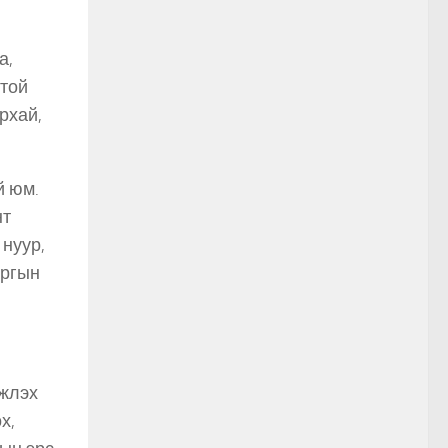
а,
лтой
рхай,
й юм.
нт
 нуур,
аргын
лжлэх
х,