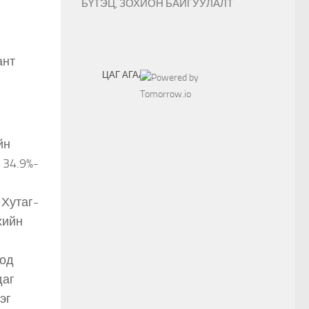
БҮТЭЦ, ЗОХИОН БАЙГУУЛАЛТ
ант
ЦАГ АГААР
йн
 34.9%-
 Хутаг-
хийн
мод
даг
эг