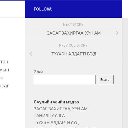
FOLLOW:
NEXT STORY
ЗАСАГ ЗАХИРГАА, ХҮН АМ
PREVIOUS STORY
ТҮҮХЭН АЛДАРТНУУД
атан
умын
Хайх
эн
Search
асаг
Сүүлийн үеийн мэдээ
ЗАСАГ ЗАХИРГАА, ХҮН АМ
ТАНИЛЦУУЛГА
ТҮҮХЭН АЛДАРТНУУД