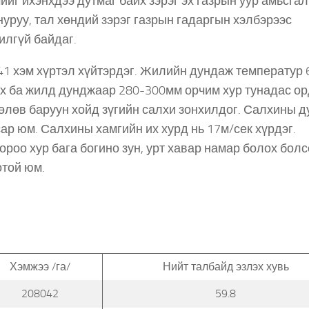
ийг ихэнхдээ дутмаг байх зэрэг эх газрын уур амьсга
нуруу, тал хөндий зэрэг газрын гадаргын хэлбэрээс
адилгүй байдаг.
 хэм хүртэл хүйтэрдэг. Жилийн дундаж температур 
айх ба жилд дунджаар 280-300мм орчим хур тунадас ор
 төлөв баруун хойд зүгийн салхи зонхилдог. Салхины 
сар юм. Салхины хамгийн их хурд нь 17м/сек хүрдэг.
роо хур бага богино зун, урт хавар намар болох болс
отой юм.
Хэмжээ /га/
Нийт талбайд эзлэх хувь
208042
59.8