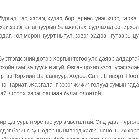
ргэд, тас, хэрэм, хүдэр, бор гөрөөс, үнэг хярс, тарваг
 гахай зэрэг ан агнуурын ба ажиглах, судлахад сонирхо
г. Гол мөрөн нуурт нь тул, зэвэг, хадран гутаарь, цу
ртгэгдсэний дотор Хоргын тогоо улс даяар алдарта
охойн там, залуусын агуй, Өвгөн цохио зэрэг үзэсгэлэ
ртай Тэрхийн Цагааннуур, Хөдөө, Салт, Шивэрт, Ноот
энэ, Тариат, Жаргалант зэрэг жижиг голууд сумын гад
рхай, Ороох, зэрэг рашаан булаг олонтой.
 цаг уурын эрс тэс уур амьсгалтай. Энд удаан үргэ
сдэг богино зун, өдөр нь нилээд халж, шөнө нь их хөрө