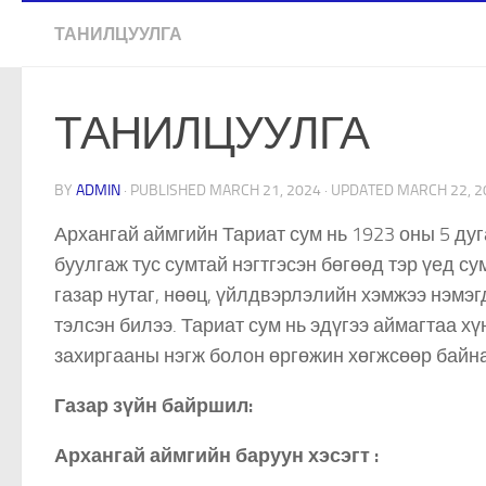
ТАНИЛЦУУЛГА
ТАНИЛЦУУЛГА
BY
ADMIN
· PUBLISHED
MARCH 21, 2024
· UPDATED
MARCH 22, 2
Архангай аймгийн Тариат сум нь 1923 оны 5 дуг
буулгаж тус сумтай нэгтгэсэн бөгөөд тэр үед с
газар нутаг, нөөц, үйлдвэрлэлийн хэмжээ нэмэг
тэлсэн билээ. Тариат сум нь эдүгээ аймагтаа х
захиргааны нэгж болон өргөжин хөгжсөөр байн
Газар зүйн байршил:
Архангай аймгийн баруун хэсэгт :