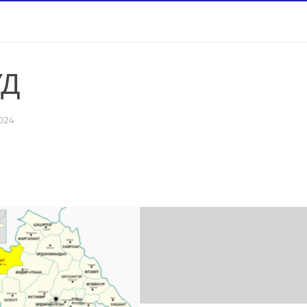
УД
024