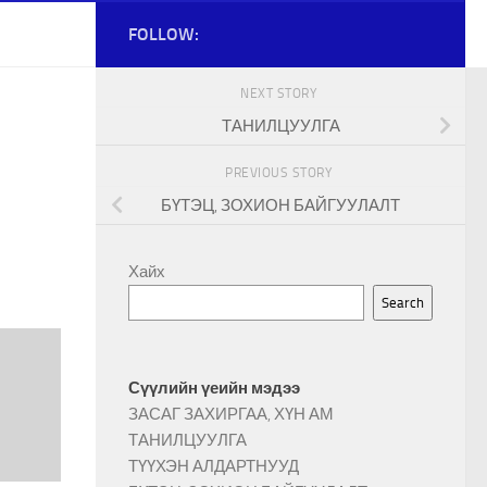
FOLLOW:
NEXT STORY
ТАНИЛЦУУЛГА
PREVIOUS STORY
БҮТЭЦ, ЗОХИОН БАЙГУУЛАЛТ
Хайх
Search
Сүүлийн үеийн мэдээ
ЗАСАГ ЗАХИРГАА, ХҮН АМ
ТАНИЛЦУУЛГА
ТҮҮХЭН АЛДАРТНУУД