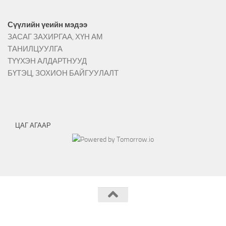
Сүүлийн үеийн мэдээ
ЗАСАГ ЗАХИРГАА, ХҮН АМ
ТАНИЛЦУУЛГА
ТҮҮХЭН АЛДАРТНУУД
БҮТЭЦ, ЗОХИОН БАЙГУУЛАЛТ
ЦАГ АГААР
Архангай аймгийн Тариат сумын ЗДТГ © 2026