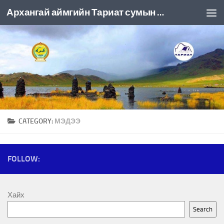
Архангай аймгийн Тариат сумын ЗДТГ
Skip to content
CATEGORY:
МЭДЭЭ
FOLLOW:
Хайх
Search