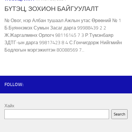
БҮТЭЦ, ЗОХИОН БАЙГУУЛАЛТ
№ Овог, нэр Албан тушаал Ажлын утас Өрөөний № 1
Б.Буяннэмэх Сумын Засаг дарга 99988439 2 2
Ж.Жаргалмөнх Орлогч 98116145 7 3 Р.Түмэнбаяр
ЗДТГ-ын дарга 99817423 8 4 С.Гончигдорж Нийгмийн
Бодлогын мэргэжилтэн 80088569 7...
FOLLOW:
Хайх
Search