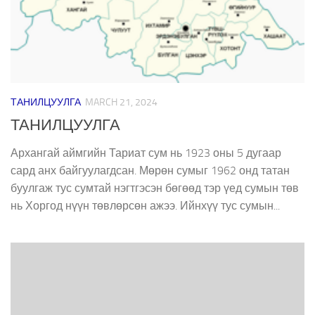
ТАНИЛЦУУЛГА
MARCH 21, 2024
ТАНИЛЦУУЛГА
Архангай аймгийн Тариат сум нь 1923 оны 5 дугаар
сард анх байгуулагдсан. Мөрөн сумыг 1962 онд татан
буулгаж тус сумтай нэгтгэсэн бөгөөд тэр үед сумын төв
нь Хоргод нүүн төвлөрсөн ажээ. Ийнхүү тус сумын...