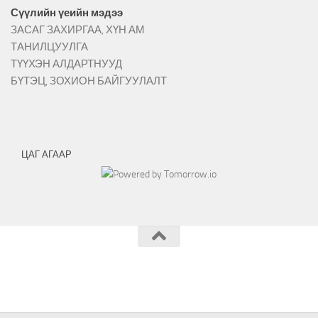
Сүүлийн үеийн мэдээ
ЗАСАГ ЗАХИРГАА, ХҮН АМ
ТАНИЛЦУУЛГА
ТҮҮХЭН АЛДАРТНУУД
БҮТЭЦ, ЗОХИОН БАЙГУУЛАЛТ
ЦАГ АГААР
Архангай аймгийн Тариат сумын ЗДТГ © 2026